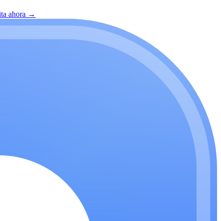
ita ahora
→