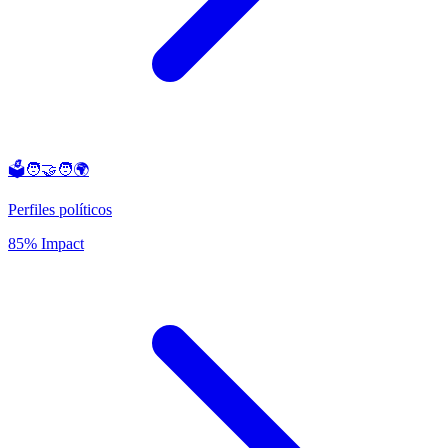
🗳️🧑‍🤝‍🧑🌍
Perfiles políticos
85% Impact