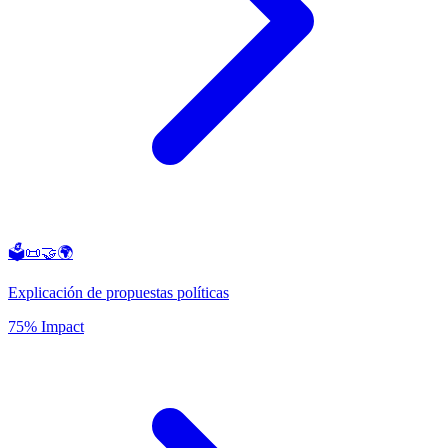
🗳️📜🤝🌍
Explicación de propuestas políticas
75% Impact