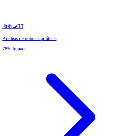
📰🗞️🧩🕵️‍♂️
Análisis de noticias políticas
78% Impact