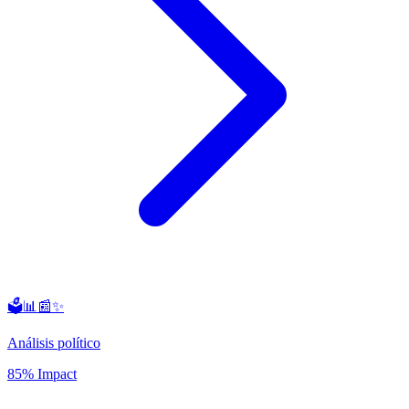
🗳️📊📰✨
Análisis político
85% Impact