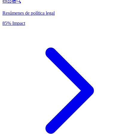
📜⚖️📚🔍
Resúmenes de política legal
85% Impact