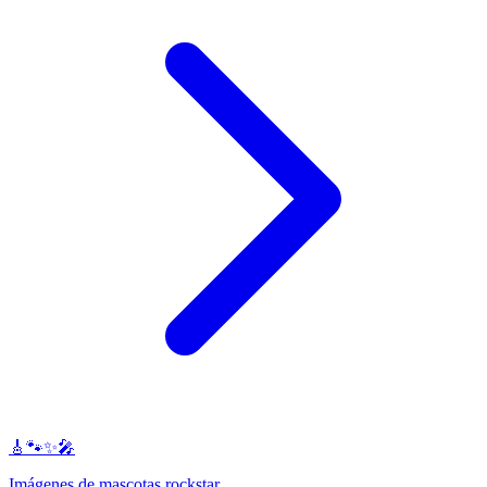
🎸🐾✨🎤
Imágenes de mascotas rockstar