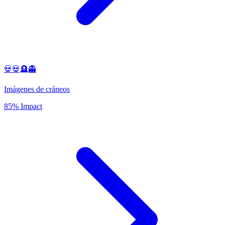
💀💀🪦👻
Imágenes de cráneos
85% Impact