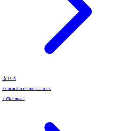
🎸🤘🎶
Educación de música rock
75% Impact