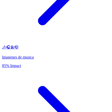
🎶🎧🎤🎼
Imagenes de musica
85% Impact