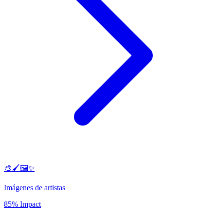
🎨🖌️🖼️✨
Imágenes de artistas
85% Impact