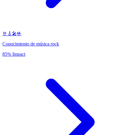
🤘🎸🎤🤟
Conocimiento de música rock
85% Impact