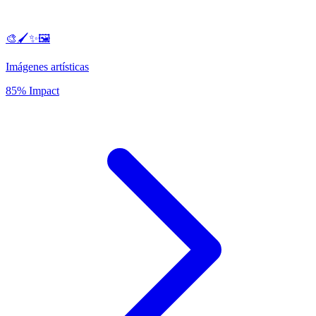
🎨🖌️✨🖼️
Imágenes artísticas
85% Impact