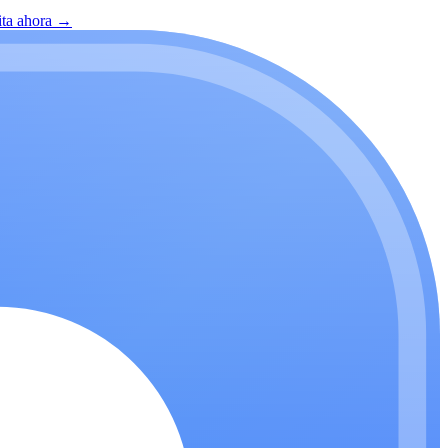
ita ahora
→