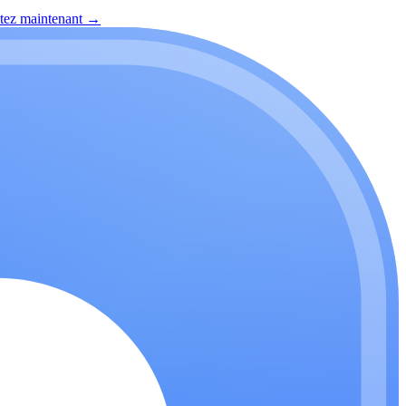
itez maintenant
→