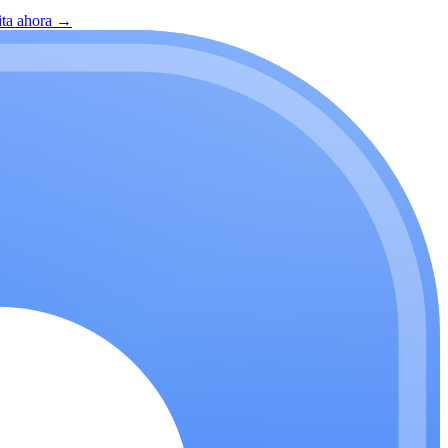
ita ahora
→