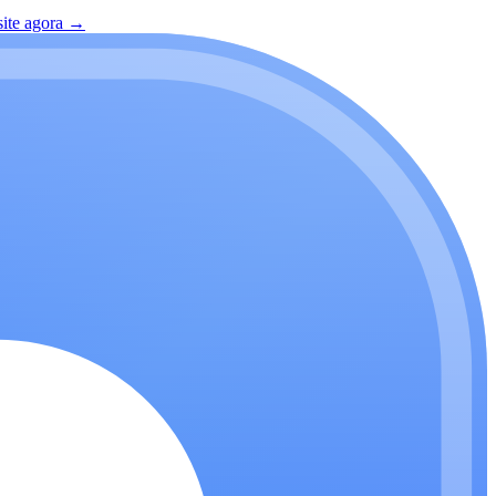
site agora
→