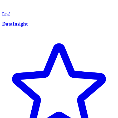
Payé
DataInsight