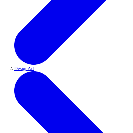
DesignArt