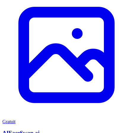
Gratuit
AIFaceSwap.ai