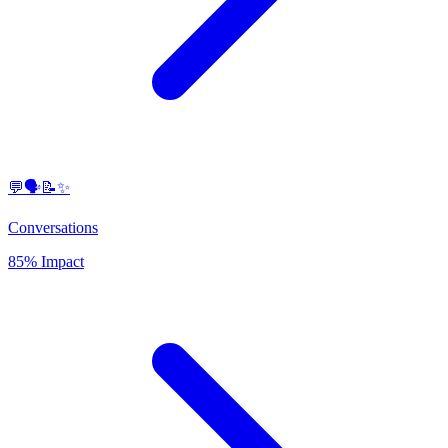
💬🗣️📝✨
Conversations
85% Impact