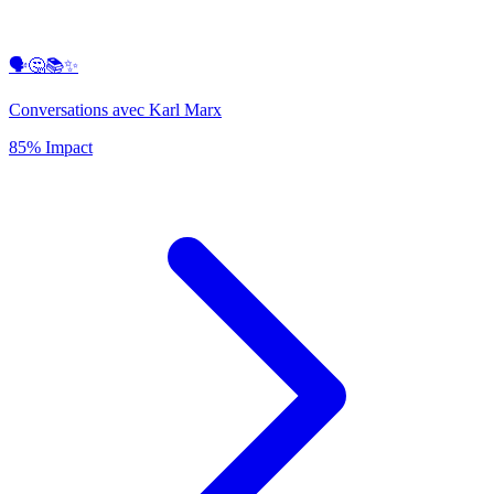
🗣️🤔📚✨
Conversations avec Karl Marx
85% Impact