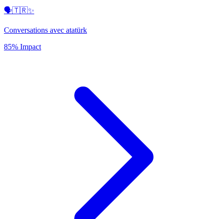
🗣️🇹🇷✨
Conversations avec atatürk
85% Impact