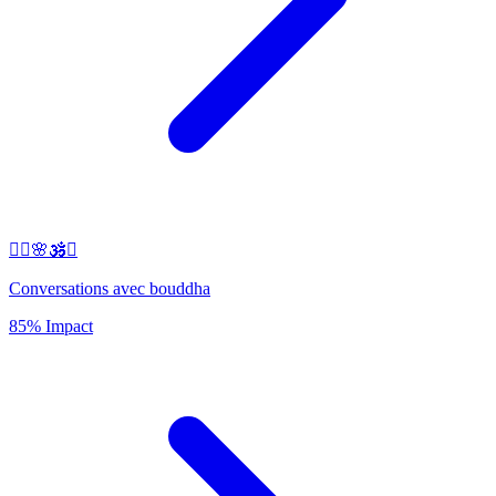
🧘‍♂️🌸🕉️✨
Conversations avec bouddha
85% Impact