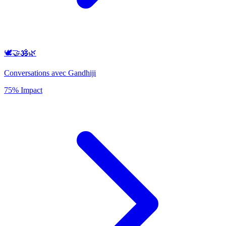
🕊️🤝🕉️🌿
Conversations avec Gandhiji
75% Impact