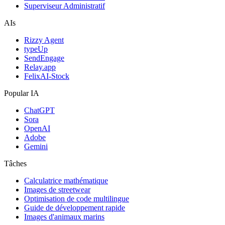
Superviseur Administratif
AIs
Rizzy Agent
typeUp
SendEngage
Relay.app
FelixAI-Stock
Popular IA
ChatGPT
Sora
OpenAI
Adobe
Gemini
Tâches
Calculatrice mathématique
Images de streetwear
Optimisation de code multilingue
Guide de développement rapide
Images d'animaux marins