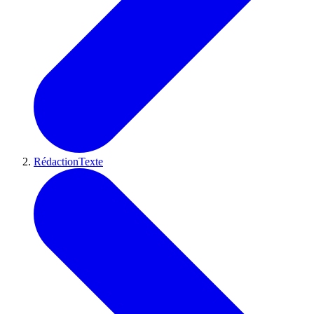
RédactionTexte