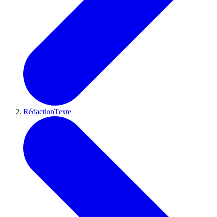
RédactionTexte