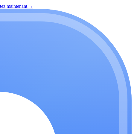
itez maintenant
→