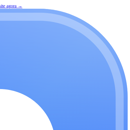
site agora
→