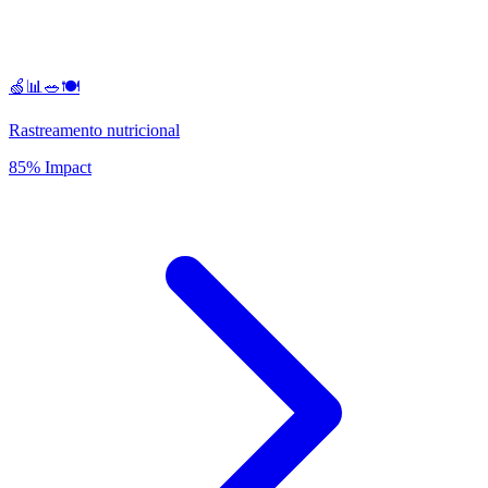
🍏📊🥗🍽️
Rastreamento nutricional
85% Impact