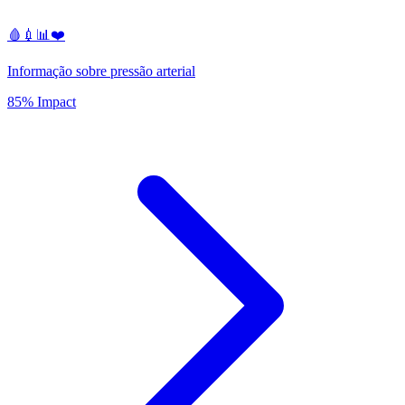
🩸💉📊❤️
Informação sobre pressão arterial
85% Impact