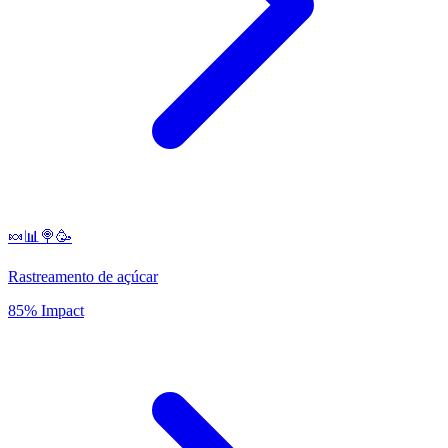
🍬📊🍭🥳
Rastreamento de açúcar
85% Impact