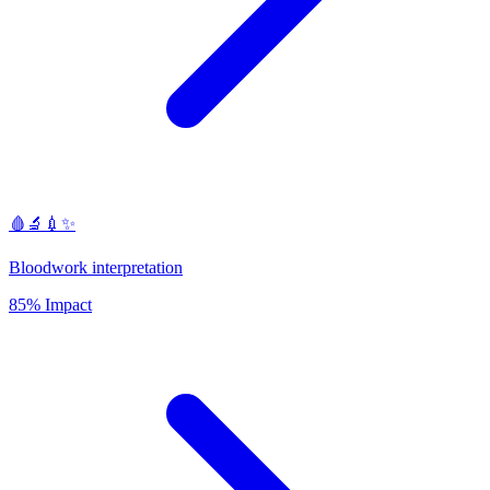
🩸🔬💉✨
Bloodwork interpretation
85% Impact