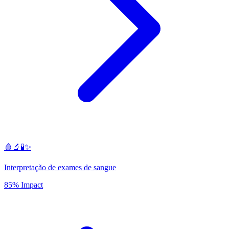
🩸🔬🧪✨
Interpretação de exames de sangue
85% Impact