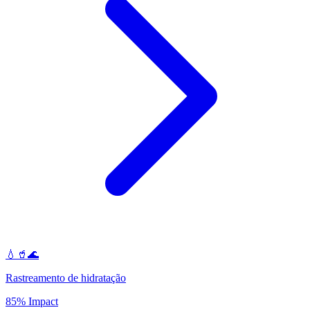
💧🥤🌊
Rastreamento de hidratação
85% Impact