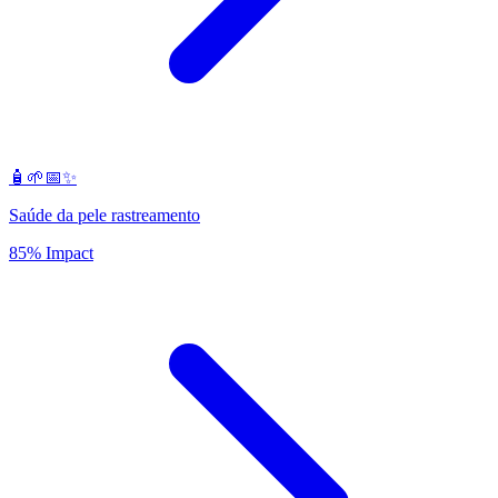
🧴🌱📅✨
Saúde da pele rastreamento
85% Impact