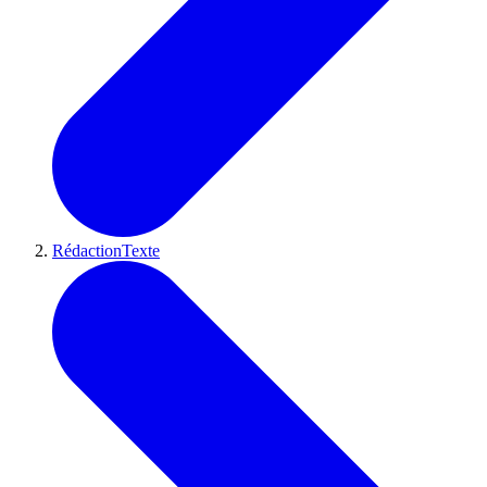
RédactionTexte