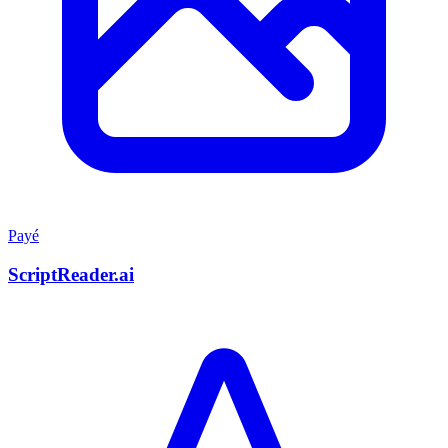
Payé
ScriptReader.ai