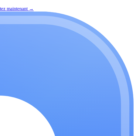
itez maintenant
→