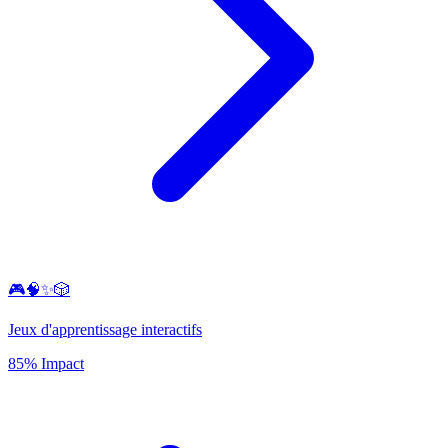
🎮🧠✨🎲
Jeux d'apprentissage interactifs
85% Impact