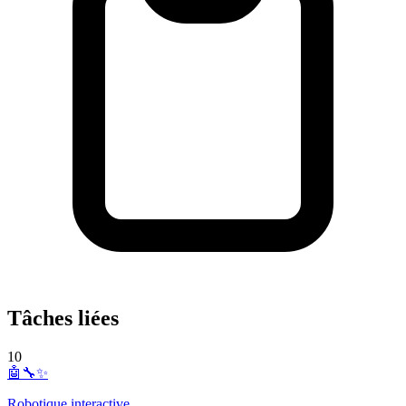
Tâches liées
10
🤖🔧✨
Robotique interactive