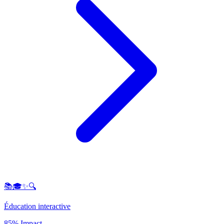
📚🎓✨🔍
Éducation interactive
85% Impact