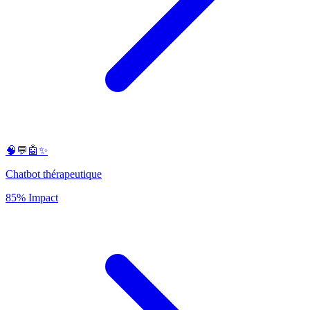
🧠💬🤖✨
Chatbot thérapeutique
85% Impact