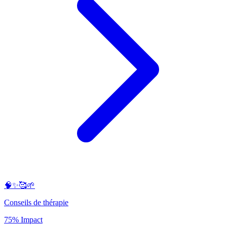
🧠✨🥰🌱
Conseils de thérapie
75% Impact