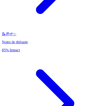
📝💭🌱✨
Notes de thérapie
85% Impact