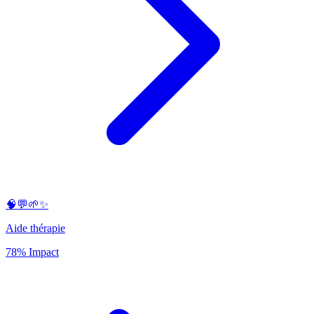
🧠💬🌱✨
Aide thérapie
78% Impact