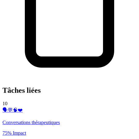
Tâches liées
10
🗣️💬🧠❤️
Conversations thérapeutiques
75% Impact