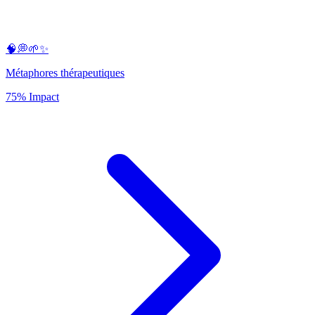
🧠💭🌱✨
Métaphores thérapeutiques
75% Impact