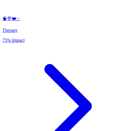
🧠💬❤️✨
Therapy
75% Impact