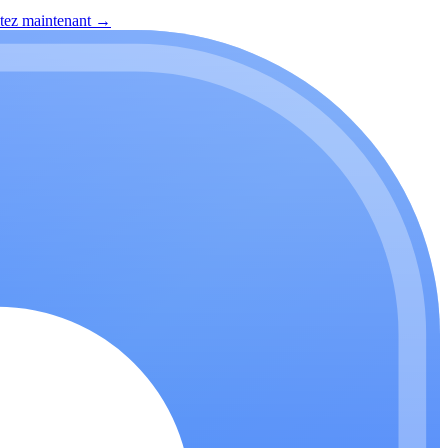
itez maintenant
→