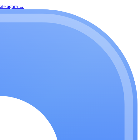
site agora
→