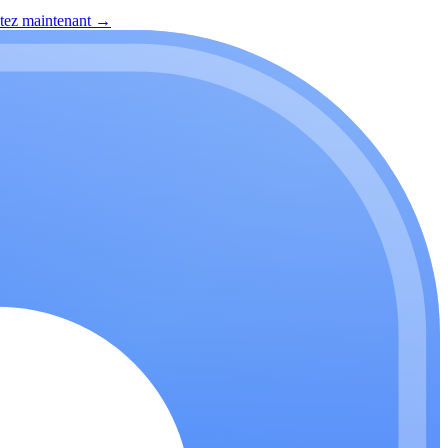
itez maintenant
→