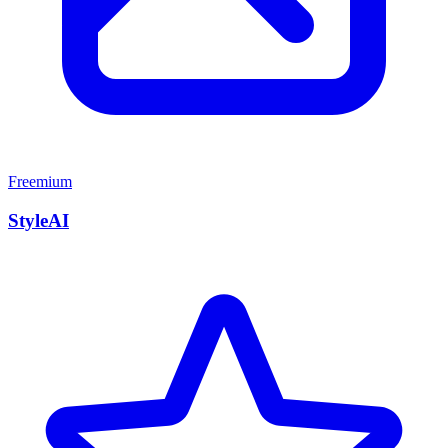
Freemium
StyleAI