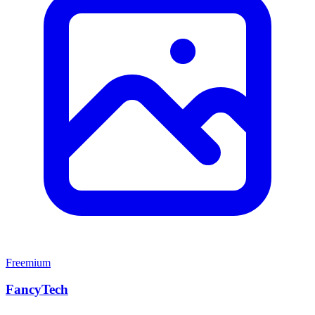
Freemium
FancyTech