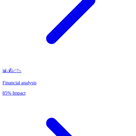
📊💰📈📉
Financial analysis
85% Impact