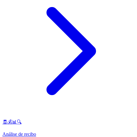
🧾💰📊🔍
Análise de recibo