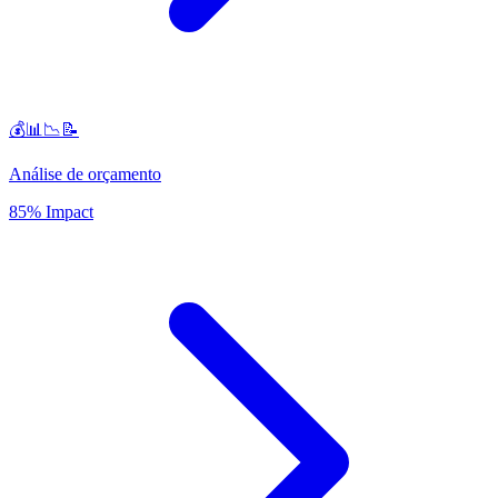
💰📊📉📝
Análise de orçamento
85% Impact