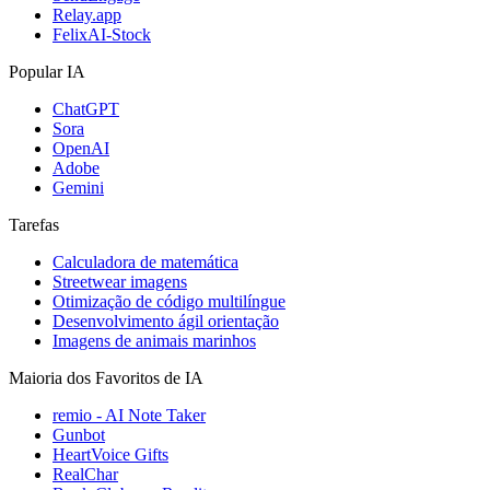
Relay.app
FelixAI-Stock
Popular IA
ChatGPT
Sora
OpenAI
Adobe
Gemini
Tarefas
Calculadora de matemática
Streetwear imagens
Otimização de código multilíngue
Desenvolvimento ágil orientação
Imagens de animais marinhos
Maioria dos Favoritos de IA
remio - AI Note Taker
Gunbot
HeartVoice Gifts
RealChar