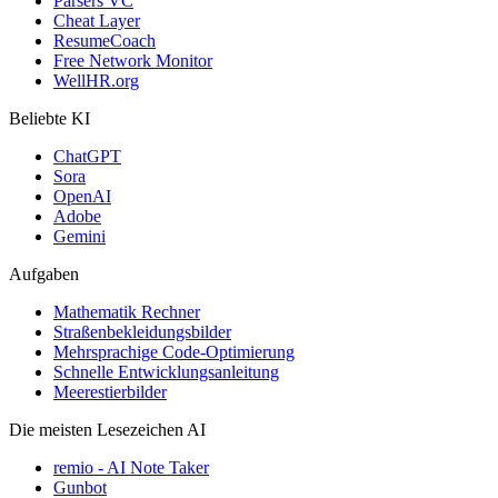
Parsers VC
Cheat Layer
ResumeCoach
Free Network Monitor
WellHR.org
Beliebte KI
ChatGPT
Sora
OpenAI
Adobe
Gemini
Aufgaben
Mathematik Rechner
Straßenbekleidungsbilder
Mehrsprachige Code-Optimierung
Schnelle Entwicklungsanleitung
Meerestierbilder
Die meisten Lesezeichen AI
remio - AI Note Taker
Gunbot