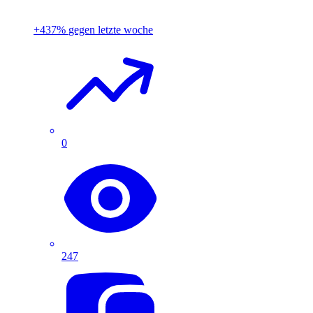
+437%
gegen letzte woche
0
247