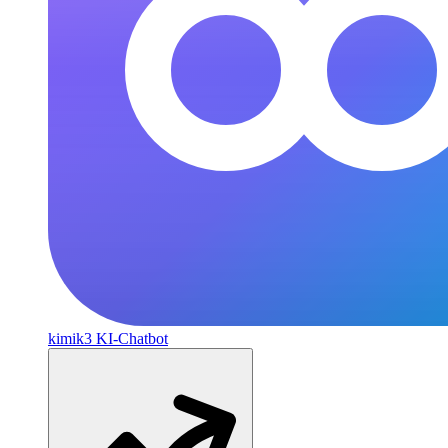
kimik3
KI-Chatbot