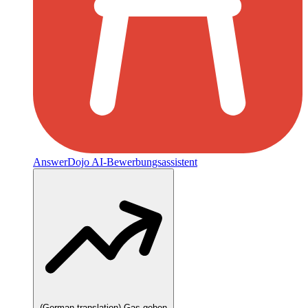
AnswerDojo
AI-Bewerbungsassistent
(German translation) Gas geben