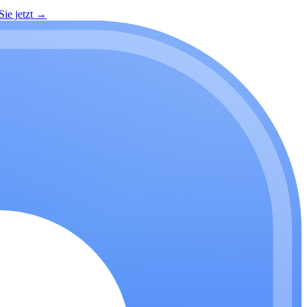
ie jetzt
→