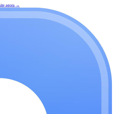
site agora
→