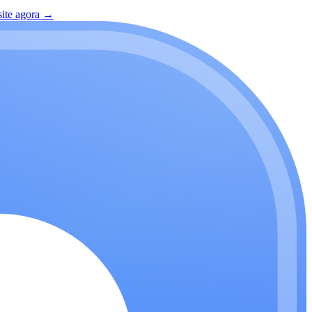
site agora
→