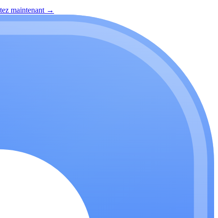
itez maintenant
→