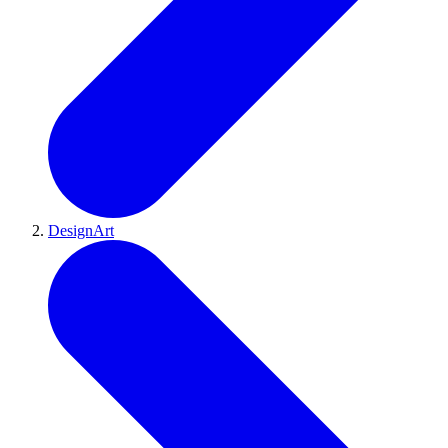
DesignArt