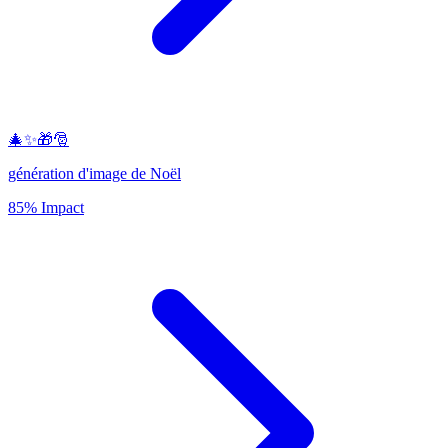
🎄✨🎁🎅
génération d'image de Noël
85% Impact