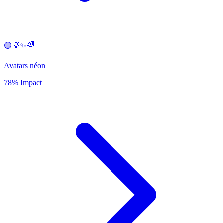
🟣💡✨🌈
Avatars néon
78% Impact