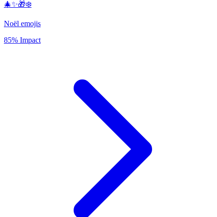
🎄✨🎁❄️
Noël emojis
85% Impact