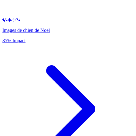
🐶🎄✨🐾
Images de chien de Noël
85% Impact