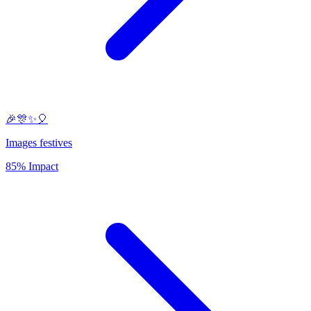
🎉🎊✨🎈
Images festives
85% Impact