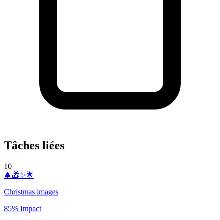
Tâches liées
10
🎄🎁✨🌟
Christmas images
85% Impact