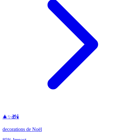
🎄✨🎁🕯️
decorations de Noël
85% Impact