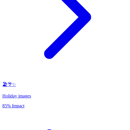
🏖️🌴✨
Holiday images
85% Impact