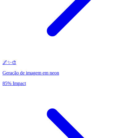
🌌✨🎨
Geração de imagem em neon
85% Impact