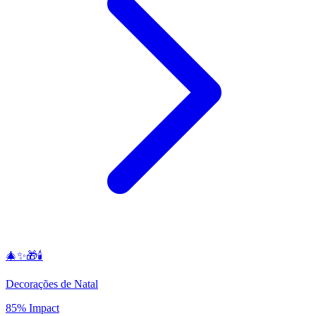
🎄✨🎁🕯️
Decorações de Natal
85% Impact