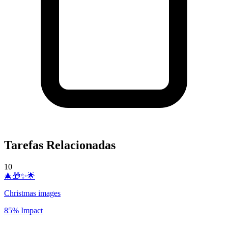
Tarefas Relacionadas
10
🎄🎁✨🌟
Christmas images
85% Impact