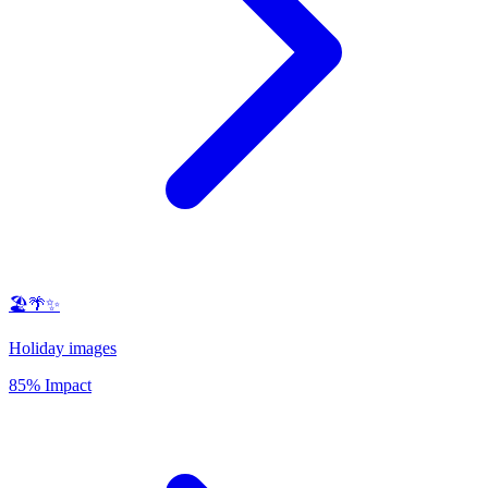
🏖️🌴✨
Holiday images
85% Impact