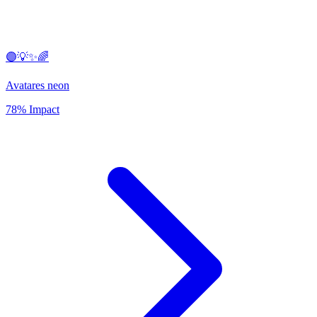
🟣💡✨🌈
Avatares neon
78% Impact