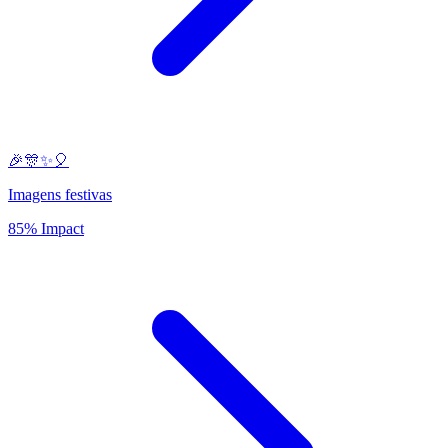
🎉🎊✨🎈
Imagens festivas
85% Impact