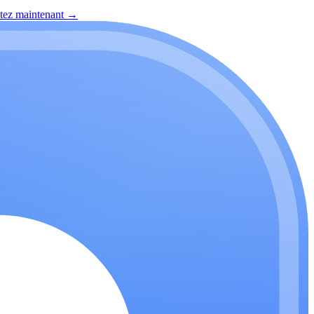
itez maintenant
→