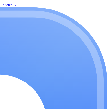
ie jetzt
→