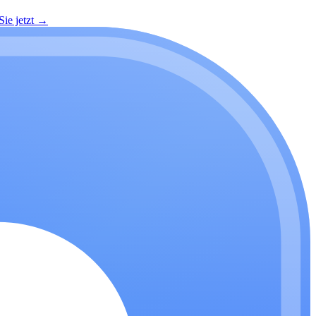
ie jetzt
→