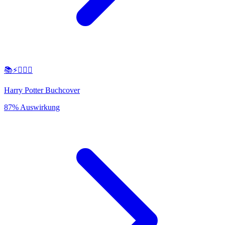
📚⚡️🧙‍♂️✨
Harry Potter Buchcover
87% Auswirkung