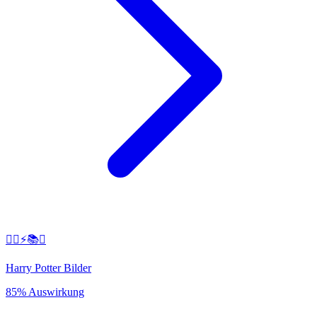
🧙‍♂️⚡️📚✨
Harry Potter Bilder
85% Auswirkung