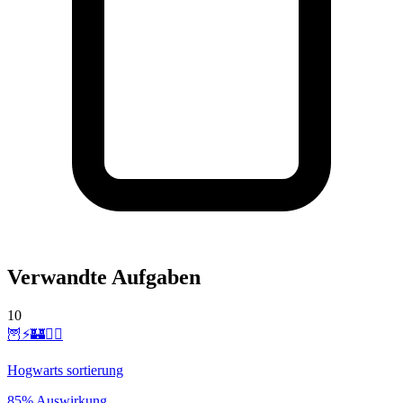
Verwandte Aufgaben
10
🦉⚡️🏰🧙‍♂️
Hogwarts sortierung
85% Auswirkung