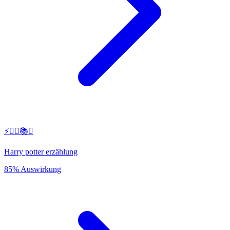
⚡️🧙‍♂️📚✨
Harry potter erzählung
85% Auswirkung