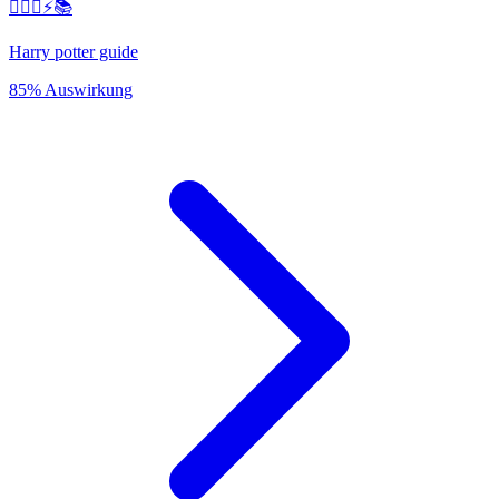
🧙‍♂️✨⚡️📚
Harry potter guide
85% Auswirkung