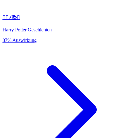
🧙‍♂️⚡️📚✨
Harry Potter Geschichten
87% Auswirkung