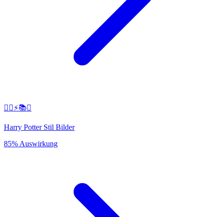
🧙‍♂️⚡️📚✨
Harry Potter Stil Bilder
85% Auswirkung