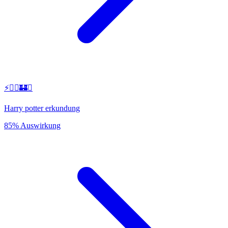
⚡🧙‍♂️🏰✨
Harry potter erkundung
85% Auswirkung