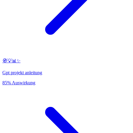
🧭💡📊✨
Gpt projekt anleitung
85% Auswirkung