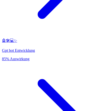
🤖🛠️💻✨
Gpt bot Entwicklung
85% Auswirkung