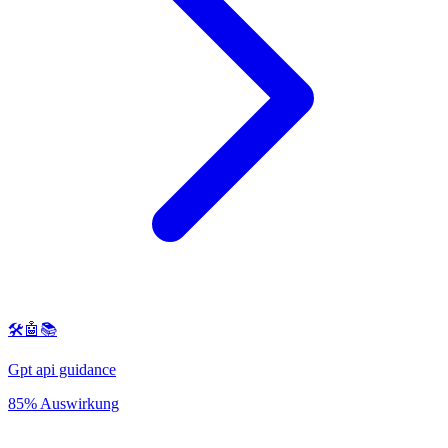
🛠️🤖📚
Gpt api guidance
85% Auswirkung