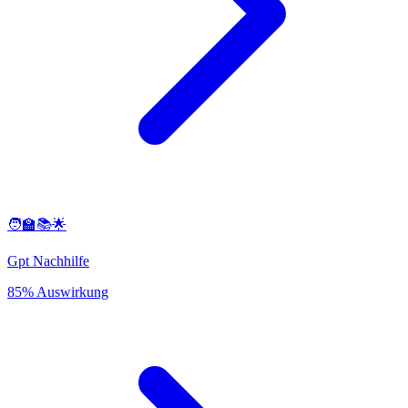
🧑‍🏫📚🌟
Gpt Nachhilfe
85% Auswirkung