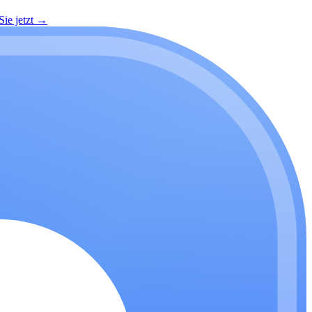
ie jetzt
→