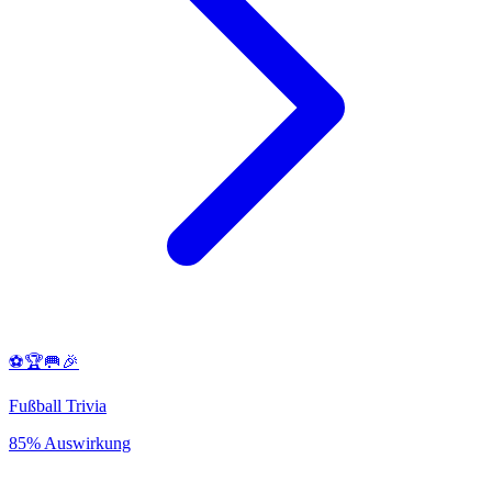
⚽️🏆🥅🎉
Fußball Trivia
85% Auswirkung