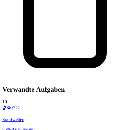
Verwandte Aufgaben
10
🏀⚽️🏈⚾️
Sportwetten
85% Auswirkung