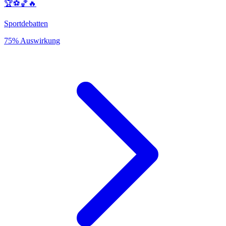
🏆⚽️🏀🔥
Sportdebatten
75% Auswirkung