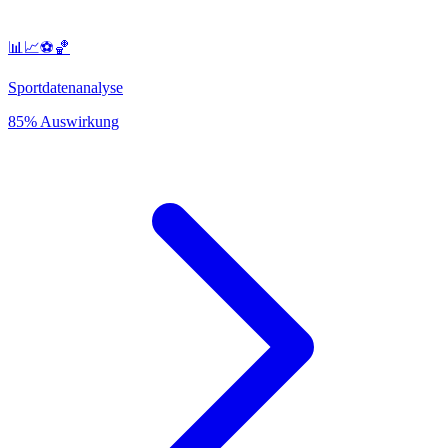
📊📈⚽️🏀
Sportdatenanalyse
85% Auswirkung