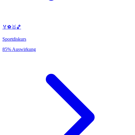
🏅⚽️🥇🏀
Sportdiskurs
85% Auswirkung