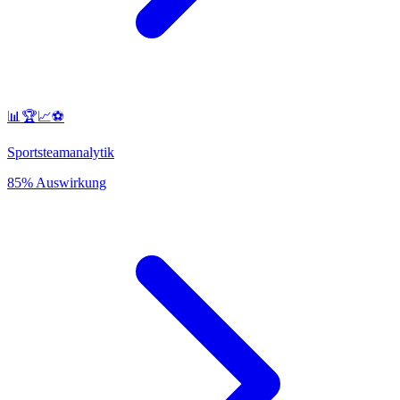
📊🏆📈⚽
Sportsteamanalytik
85% Auswirkung