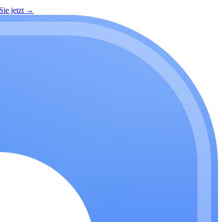
ie jetzt
→