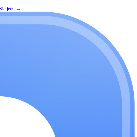
ie jetzt
→