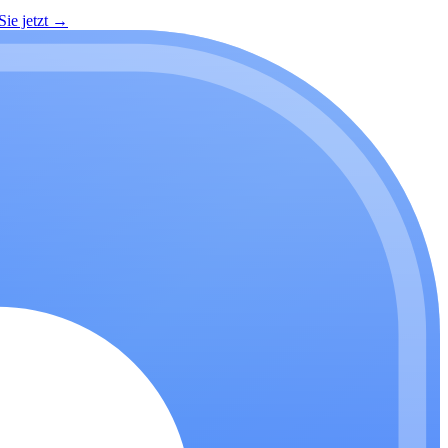
ie jetzt
→