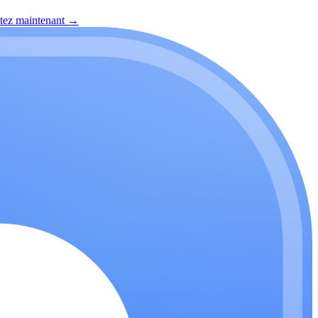
itez maintenant
→